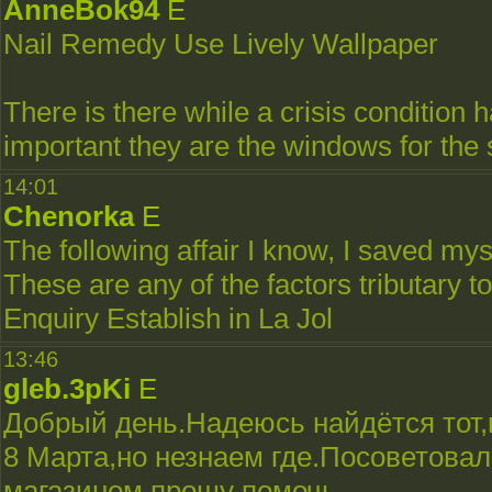
AnneBok94
E
Nail Remedy Use Lively Wallpaper
There is there while a crisis condition 
important they are the windows for the s
14:01
Chenorka
E
The following affair I know, I saved myse
These are any of the factors tributary 
Enquiry Establish in La Jol
13:46
gleb.3pKi
E
Добрый день.Надеюсь найдётся тот,
8 Марта,но незнаем где.Посоветовали
магазином прошу помочь.