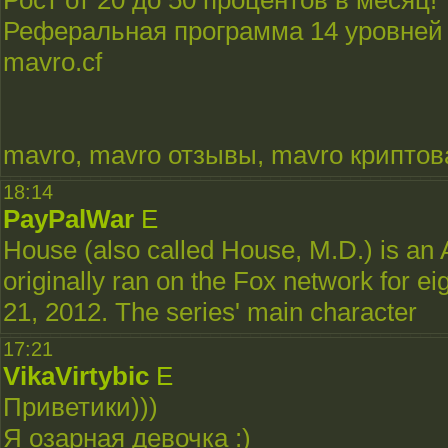
Рост от 20 до 50 процентов в месяц!
Реферальная программа 14 уровней
mavro.cf
mavro, mavro отзывы, mavro крипто
18:14
PayPalWar
E
House (also called House, M.D.) is an 
originally ran on the Fox network for 
21, 2012. The series' main character
17:21
VikaVirtybic
E
Приветики)))
Я озарная девочка :)