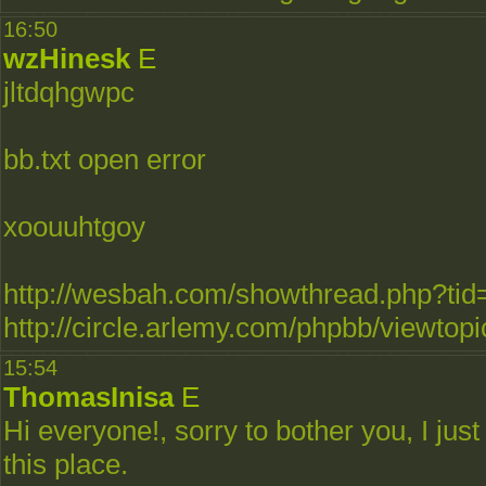
16:50
wzHinesk
E
jltdqhgwpc
bb.txt open error
xoouuhtgoy
http://wesbah.com/showthread.php?ti
http://circle.arlemy.com/phpbb/viewto
15:54
ThomasInisa
E
Hi everyone!, sorry to bother you, I jus
this place.