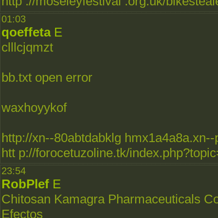
http ://moseleyfestival .org.uk/bikeste
01:03
qoeffeta
E
clllcjqmzt
bb.txt open error
waxhoyykof
http://xn--80abtdabklg hmx1a4a8a.xn-
htt p://forocetuzoline.tk/index.php?topi
23:54
RobPlef
E
Chitosan Kamagra Pharmaceuticals Co Uk
Efectos