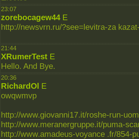
23:07
zorebocagew44
E
http://newsvrn.ru/?see=levitra-za kaza
21:44
XRumerTest
E
Hello. And Bye.
20:36
RichardOl
E
owqwmvp
http://www.giovanni17.it/roshe-run-uo
http://www.meranergruppe.it/puma-sc
http://www.amadeus-voyance .fr/854-