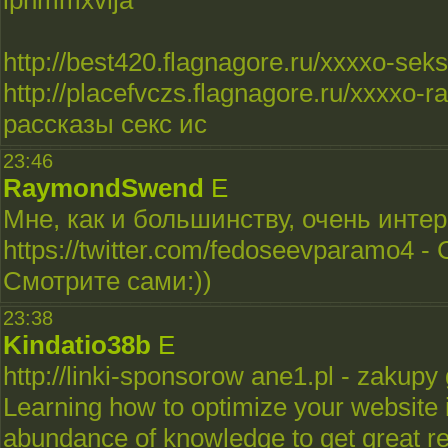
iphmmxvlja
http://best420.flagnagore.ru/xxxxo-sek
http://placefvczs.flagnagore.ru/xxxxo-ra
рассказы секс ис
23:46
RaymondSwend
E
Мне, как и большинству, очень интер
https://twitter.com/fedoseevparamo4 
Смотрите сами:))
23:38
Kindatio38b
E
http://linki-sponsorow ane1.pl - zakupy
Learning how to optimize your website i
abundance of knowledge to get great r