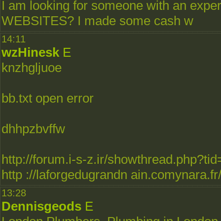
I am looking for someone with an e
WEBSITES? I made some cash w
14:11
wzHinesk
E
knzhgljuoe
bb.txt open error
dhhpzbvffw
http://forum.i-s-z.ir/showthread.php?
http ://laforgedugrandn ain.comynara.f
13:28
Dennisgeods
E