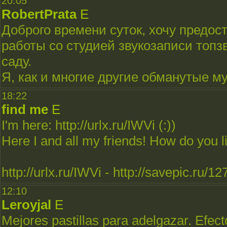
20:05
RobertPrata
E
Доброго времени суток, хочу предос
работы со студией звукозаписи топз
саду.
Я, как и многие другие обманутые м
18:22
find me
E
I'm here: http://urlx.ru/IWVi (:))
Here I and all my friends! How do you 
http://urlx.ru/IWVi - http://savepic.ru/
12:10
Leroyjal
E
Mejores pastillas para adelgazar. Efect