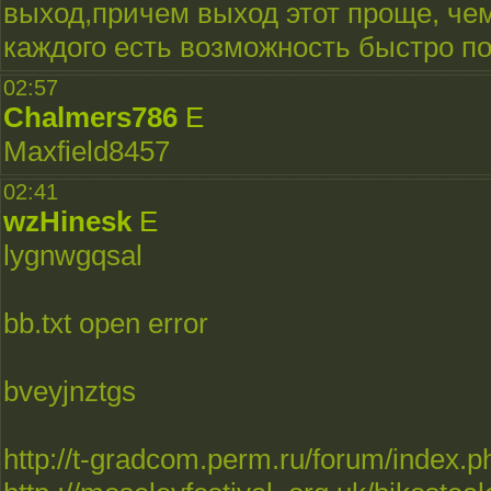
выход,причем выход этот проще, чем
каждого есть возможность быстро п
02:57
Chalmers786
E
Maxfield8457
02:41
wzHinesk
E
lygnwgqsal
bb.txt open error
bveyjnztgs
http://t-gradcom.perm.ru/forum/index