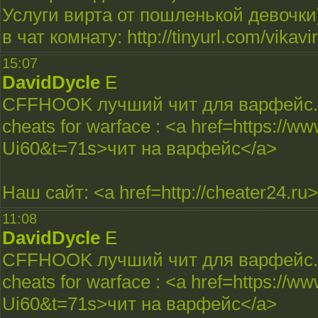
Услуги вирта от пошленькой девочки)
в чат комнату: http://tinyurl.com/vikavir
15:07
DavidDycle
E
CFFHOOK лучший чит для варфейс.
cheats for warface : <a href=https:/
Ui60&t=71s>чит на варфейс</a>
Наш сайт: <a href=http://cheater24.r
11:08
DavidDycle
E
CFFHOOK лучший чит для варфейс.
cheats for warface : <a href=https:/
Ui60&t=71s>чит на варфейс</a>